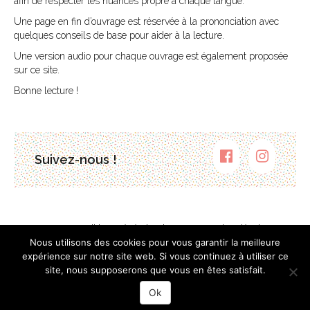
afin de respecter les nuances propre à chaque langue.
Une page en fin d’ouvrage est réservée à la prononciation avec
quelques conseils de base pour aider à la lecture.
Une version audio pour chaque ouvrage est également proposée
sur ce site.
Bonne lecture !
Suivez-nous !
Contact
Conditions générales de vente
Mentions légales
Plan du site
Nous utilisons des cookies pour vous garantir la meilleure
expérience sur notre site web. Si vous continuez à utiliser ce
site, nous supposerons que vous en êtes satisfait.
Ok