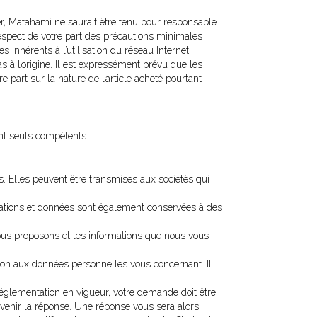
lier, Matahami ne saurait être tenu pour responsable
espect de votre part des précautions minimales
nhérents à l’utilisation du réseau Internet,
 à l’origine. Il est expressément prévu que les
e part sur la nature de l’article acheté pourtant
ront seuls compétents.
. Elles peuvent être transmises aux sociétés qui
mations et données sont également conservées à des
vous proposons et les informations que nous vous
ition aux données personnelles vous concernant. Il
glementation en vigueur, votre demande doit être
arvenir la réponse. Une réponse vous sera alors