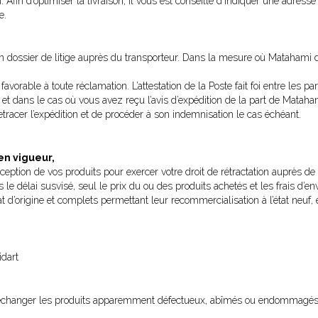
ion. Afin d’optimiser la livraison, il vous est conseillé d’indiquer une adr
e.
 dossier de litige auprès du transporteur. Dans la mesure où Matahami d’un
 favorable à toute réclamation. L’attestation de la Poste fait foi entre les 
dans le cas où vous avez reçu l’avis d’expédition de la part de Matahami
racer l’expédition et de procéder à son indemnisation le cas échéant.
en vigueur,
ception de vos produits pour exercer votre droit de rétractation auprès de 
s le délai susvisé, seul le prix du ou des produits achetés et les frais d’en
tat d’origine et complets permettant leur recommercialisation à l’état neuf
dart
échanger les produits apparemment défectueux, abîmés ou endommagés