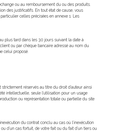
à l’échange ou au remboursement du ou des produits.
n des justificatifs. En tout état de cause, vous
particulier celles précisées en annexe 1. Les
u plus tard dans les 30 jours suivant la date à
u client ou par chèque bancaire adressé au nom du
e celui proposé.
trictement réservés au titre du droit d’auteur ainsi
té intellectuelle, seule l’utilisation pour un usage
production ou représentation totale ou partielle du site
inexécution du contrat conclu au cas où l’inexécution
 d’un cas fortuit, de votre fait ou du fait d’un tiers ou