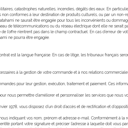
 militaires, catastrophes naturelles, incendies, dégâts des eaux. En particu
on conformes à leur destination de produits culturels, ou par un non-r
atahami ne saurait être engagée pour tous les inconvénients ou dommages i
eau de télécommunications ou du réseau électrique dont elle ne serait pas
 de l’offre n’entrent pas dans le champ contractuel. En cas d’erreur de votr
ahami ne pourra être engagée.
ontrat est la langue française. En cas de litige, les tribunaux français se
essaires à la gestion de votre commande et à nos relations commerciales
ommandes pour leur gestion, exécution, traitement et paiement. Ces infor
e pour nous permettre d’améliorer et personnaliser les services que nous 
nvier 1978, vous disposez d’un droit d’accès et de rectification et d’oppos
ous indiquant vos nom, prénom et adresse e-mail. Conformément à la ré
entité portant votre signature et préciser l’adresse à laquelle doit vous p