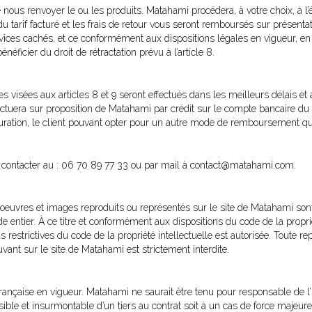
t de nous renvoyer le ou les produits. Matahami procédera, à votre choix, 
 tarif facturé et les frais de retour vous seront remboursés sur présentatio
vices cachés, et ce conformément aux dispositions légales en vigueur, en 
éficier du droit de rétractation prévu à l’article 8.
isées aux articles 8 et 9 seront effectués dans les meilleurs délais et a
fectuera sur proposition de Matahami par crédit sur le compte bancaire d
turation, le client pouvant opter pour un autre mode de remboursement qu
s contacter au : 06 70 89 77 33 ou par mail à contact@matahami.com.
 oeuvres et images reproduits ou représentés sur le site de Matahami sont s
nde entier. À ce titre et conformément aux dispositions du code de la proprié
s restrictives du code de la propriété intellectuelle est autorisée. Toute re
ant sur le site de Matahami est strictement interdite.
française en vigueur. Matahami ne saurait être tenu pour responsable de l’
sible et insurmontable d’un tiers au contrat soit à un cas de force majeure ou