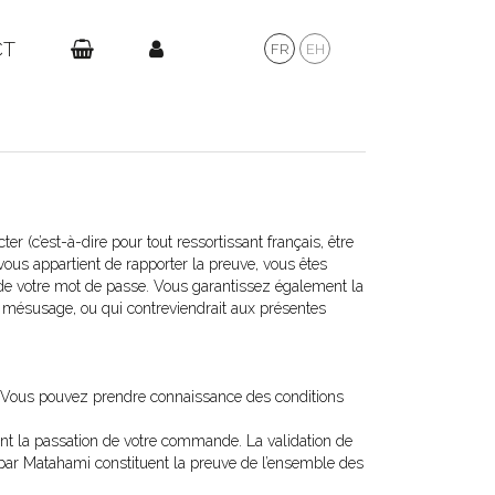
CT
FR
EH
r (c’est-à-dire pour tout ressortissant français, être
vous appartient de rapporter la preuve, vous êtes
t de votre mot de passe. Vous garantissez également la
 un mésusage, ou qui contreviendrait aux présentes
. Vous pouvez prendre connaissance des conditions
vant la passation de votre commande. La validation de
par Matahami constituent la preuve de l’ensemble des