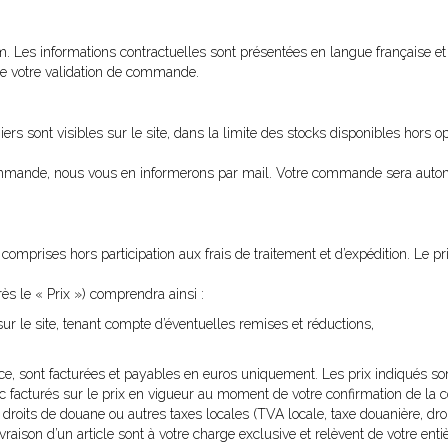
 Les informations contractuelles sont présentées en langue française et f
de votre validation de commande.
iers sont visibles sur le site, dans la limite des stocks disponibles hor
 commande, nous vous en informerons par mail. Votre commande sera auto
s comprises hors participation aux frais de traitement et d’expédition. Le p
ès le « Prix ») comprendra ainsi :
ur le site, tenant compte d’éventuelles remises et réductions,
e, sont facturées et payables en euros uniquement. Les prix indiqués son
c facturés sur le prix en vigueur au moment de votre confirmation de l
its de douane ou autres taxes locales (TVA locale, taxe douanière, droit d
ivraison d’un article sont à votre charge exclusive et relèvent de votre ent