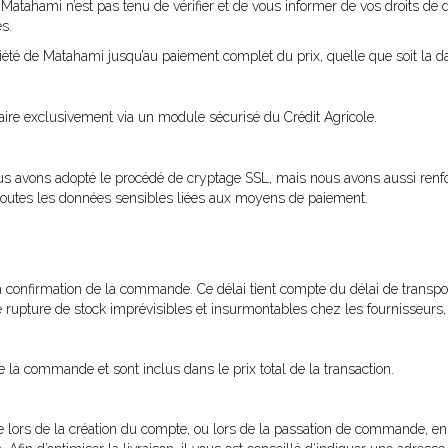
atahami n’est pas tenu de vérifier et de vous informer de vos droits de 
s.
iété de Matahami jusqu’au paiement complet du prix, quelle que soit la dat
caire exclusivement via un module sécurisé du Crédit Agricole.
 Nous avons adopté le procédé de cryptage SSL, mais nous avons aussi renf
 toutes les données sensibles liées aux moyens de paiement.
 la confirmation de la commande. Ce délai tient compte du délai de transpor
 de rupture de stock imprévisibles et insurmontables chez les fournisseurs,
e la commande et sont inclus dans le prix total de la transaction.
quée lors de la création du compte, ou lors de la passation de commande, e