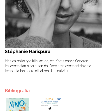
Stéphanie Harispuru
Idazlea psikologo klinikoa da, eta Kontzientzia Osoaren
irakaspenetan oinarritzen da. Bere ama esperientziaz eta
terapeuta lanaz ere elikatzen ditu idatziak.
Bibliografia