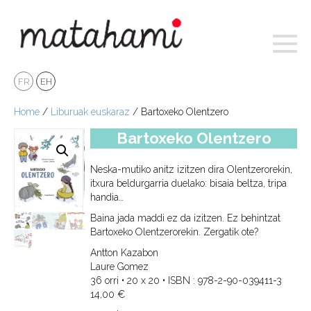
Toggl
naviga
FR
EH
Home
/
Liburuak euskaraz
/ Bartoxeko Olentzero
Bartoxeko Olentzero
Neska-mutiko anitz izitzen dira Olentzerorekin,
itxura beldurgarria duelako: bisaia beltza, tripa
handia…
Baina jada maddi ez da izitzen. Ez behintzat
Bartoxeko Olentzerorekin. Zergatik ote?
Antton Kazabon
Laure Gomez
36 orri • 20 x 20 • ISBN : 978-2-90-039411-3
14,00
€