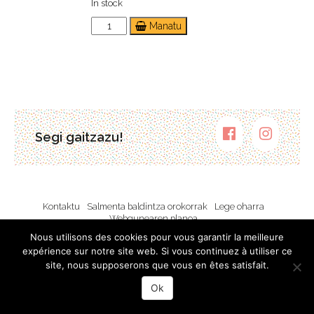
In stock
Bartoxeko
Manatu
Olentzero
quantity
Segi gaitzazu!
Kontaktu
Salmenta baldintza orokorrak
Lege oharra
Webgunearen planoa
Nous utilisons des cookies pour vous garantir la meilleure
expérience sur notre site web. Si vous continuez à utiliser ce
site, nous supposerons que vous en êtes satisfait.
Ok